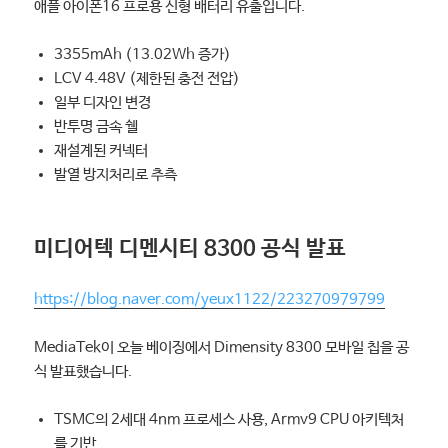
애플 아이폰16 프로용 신형 배터리 유출입니다.
3355mAh (13.02Wh 증가)
LCV 4.48V (제한된 충전 전압)
일부 디자인 변경
반투명 금속 쉘
재설계된 커넥터
발열 방지처리로 추측
미디어텍 디멘시티 8300 공식 발표
https://blog.naver.com/yeux1122/223270979799
MediaTek이 오늘 베이징에서 Dimensity 8300 모바일 칩을 공
식 발표했습니다.
TSMC의 2세대 4nm 프로세스 사용, Armv9 CPU 아키텍처
를 기반