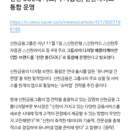
통합 운영
https://n.news.naver.com/mnews/article/421/000718
8186
신한금융그룹은 지난 11월 1일 △신한은행 △신한카드 △신한투
자증권 △신한라이프 등 4대 주요
그룹사의 디지털 애플리케이션
(앱) 브랜드를 ‘신한 쏠(SOL)’로 통합해 운영
한다고 발표했다.
신한금융의 디지털 브랜드 통합은 연내 출시를 앞둔 ‘유니버설 간
편앱’을 위한 밑작업이다. 신한금융은 그룹사의 주요 상품 및 서비
스를 한개의 앱으로 통일하는 ‘슈퍼앱’ 전략을 추진 중이다.
현재 신한금융그룹의 앱 전략을 총괄하고 있는 김명희 신한금융 그
룹디지털부문 부사장은 “신한이 가지고 있는 다양한 금융서비스를
새로운 시대에 맞게 고객의 관점에서 제공할 수 있는 방법이 무엇인
지 고민해왔다”며 “신한이 축적한 데이터와 기술력, 전문성을 총체
적으로 결집하여 유니버설 앱을 준비해 왔다”고 말했다. [중략]