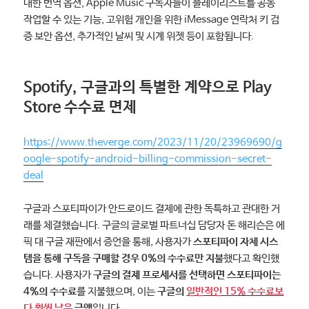
대한 번역 옵션, Apple Music 구독자들이 플레이리스트를 공동
작업할 수 있는 기능, 고위험 개인을 위한 iMessage 연락처 키 검
증 보안 옵션, 추가적인 날씨 및 시계 위젯 등이 포함됩니다.
Spotify, 구글과의 특별한 계약으로 Play
Store 수수료 면제
https://www.theverge.com/2023/11/20/23969690/g
oogle-spotify-android-billing-commission-secret-
deal
구글과 스포티파이가 안드로이드 결제에 관한 독특하고 관대한 거
래를 체결했습니다. 구글의 글로벌 파트너십 담당자 돈 해리슨은 에
픽 대 구글 재판에서 증언을 통해, 사용자가
스포티파이 자체 시스
템을 통해 구독을 구매할 경우 0%의 수수료만 지불
했다고 확인했
습니다. 사용자가
구글의 결제 프로세서를 선택하면 스포티파이는
4%의 수수료
를 지불했으며, 이는
구글의
일반적인 15% 수수료보
다 훨씬 낮은
금액
입니다.