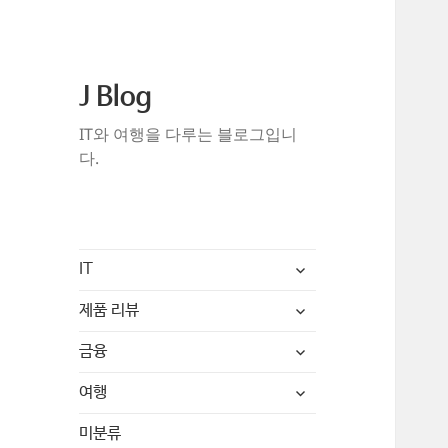
J Blog
IT와 여행을 다루는 블로그입니
다.
하
IT
위
메
하
제품 리뷰
뉴
위
확
메
하
금융
장
뉴
위
확
메
하
여행
장
뉴
위
확
메
미분류
장
뉴