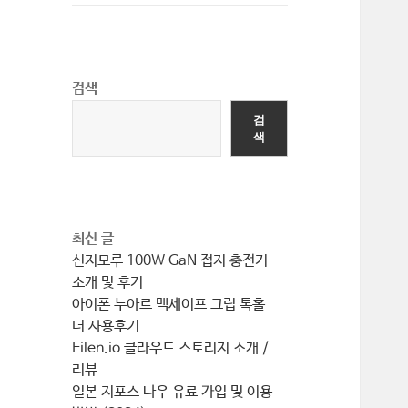
확
장
검색
검
색
최신 글
신지모루 100W GaN 접지 충전기
소개 및 후기
아이폰 누아르 맥세이프 그립 톡홀
더 사용후기
Filen.io 클라우드 스토리지 소개 /
리뷰
일본 지포스 나우 유료 가입 및 이용