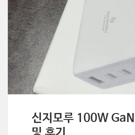
신지모루 100W Ga
및 후기