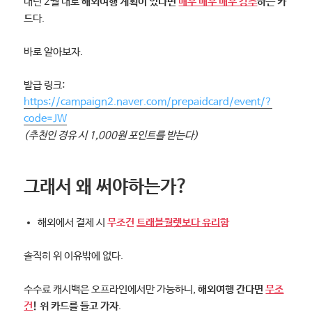
내년 2월 내로
해외여행 계획이 있다면
매우 매우 매우 강추
하는 카
드
다.
바로 알아보자.
발급 링크:
https://campaign2.naver.com/prepaidcard/event/?
code=JW
(추천인 경유 시 1,000원 포인트를 받는다)
그래서 왜 써야하는가?
해외에서 결제 시
무조건
트래블월렛보다 유리
함
솔직히 위 이유밖에 없다.
수수료 캐시백은 오프라인에서만 가능하니,
해외여행 간다면
무조
건
! 위 카드를 들고 가자
.