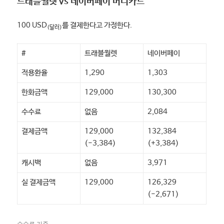
트래블월렛 vs 네이버페이 머니카드
100 USD
를 결제한다고 가정한다.
(달러)
#
트래블월렛
네이버페이
적용환율
1,290
1,303
한화금액
129,000
130,300
수수료
없음
2,084
결제금액
129,000
132,384
(-3,384)
(+3,384)
캐시백
없음
3,971
실 결제금액
129,000
126,329
(-2,671)
수수료 기준