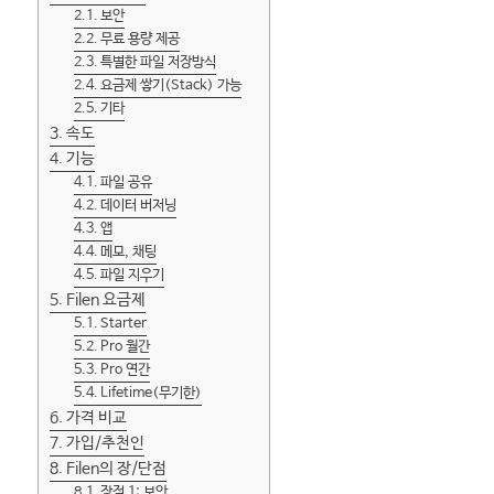
보안
무료 용량 제공
특별한 파일 저장방식
요금제 쌓기(Stack) 가능
기타
속도
기능
파일 공유
데이터 버저닝
앱
메모, 채팅
파일 지우기
Filen 요금제
Starter
Pro 월간
Pro 연간
Lifetime(무기한)
가격 비교
가입/추천인
Filen의 장/단점
장점 1: 보안