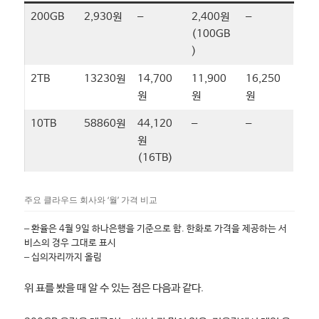
200GB
2,930원
–
2,400원
–
(100GB
)
2TB
13230원
14,700
11,900
16,250
원
원
원
10TB
58860원
44,120
–
–
원
(16TB)
주요 클라우드 회사와 ‘월’ 가격 비교
– 환율은 4월 9일 하나은행을 기준으로 함. 한화로 가격을 제공하는 서
비스의 경우 그대로 표시
– 십의자리까지 올림
위 표를 봤을 때 알 수 있는 점은 다음과 같다.