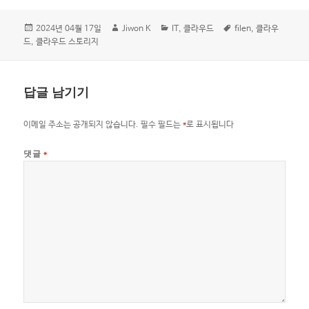
작
글
카
태
2024년 04월 17일
Jiwon K
IT
,
클라우드
filen
,
클라우
성
쓴
테
그
드
,
클라우드 스토리지
일
이
고
자
리
답글 남기기
이메일 주소는 공개되지 않습니다.
필수 필드는
*
로 표시됩니다
댓글
*